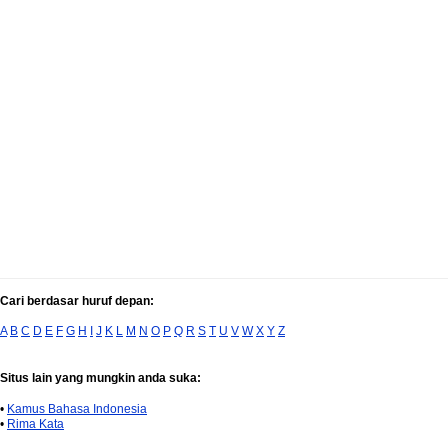
Cari berdasar huruf depan:
A
B
C
D
E
F
G
H
I
J
K
L
M
N
O
P
Q
R
S
T
U
V
W
X
Y
Z
Situs lain yang mungkin anda suka:
•
Kamus Bahasa Indonesia
•
Rima Kata