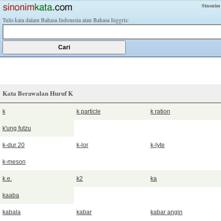
Sinonim
Tulis kata dalam Bahasa Indonesia atau Bahasa Inggris:
Kata Berawalan Huruf K
k
k particle
k ration
k'ung futzu
k-dur 20
k-lor
k-lyte
k-meson
k.e.
k2
ka
kaaba
kabala
kabar
kabar angin