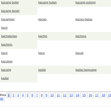
kacang botor
kacang hutan
kacang polong
kacang tanah
kacangan
kacau
kacau-balau
kach
kachaturian
kachin
kachina
kachinic
kacir
kacu
kacuk
kacukan
kacung
kadai
kadai language
kadal
Prev
1
2
3
4
5
6
7
8
9
10
11
12
13
14
15
16
17
18
1
40