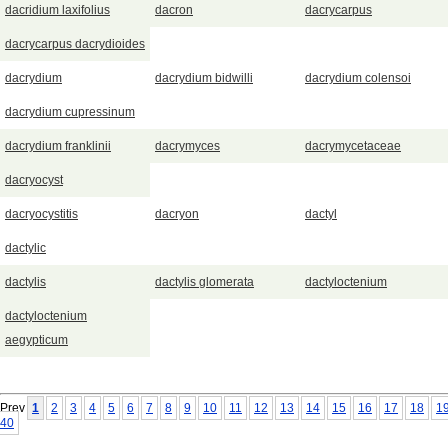
dacridium laxifolius
dacron
dacrycarpus
dacrycarpus dacrydioides
dacrydium
dacrydium bidwilli
dacrydium colensoi
dacrydium cupressinum
dacrydium franklinii
dacrymyces
dacrymycetaceae
dacryocyst
dacryocystitis
dacryon
dactyl
dactylic
dactylis
dactylis glomerata
dactyloctenium
dactyloctenium
aegypticum
Prev
1
2
3
4
5
6
7
8
9
10
11
12
13
14
15
16
17
18
1
40