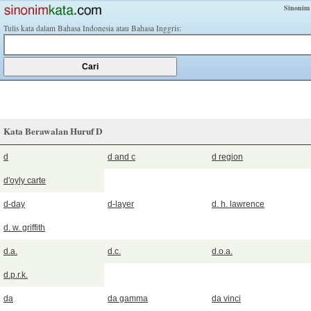
Sinonim
Tulis kata dalam Bahasa Indonesia atau Bahasa Inggris:
Kata Berawalan Huruf D
d
d and c
d region
d'oyly carte
d-day
d-layer
d. h. lawrence
d. w. griffith
d.a.
d.c.
d.o.a.
d.p.r.k.
da
da gamma
da vinci