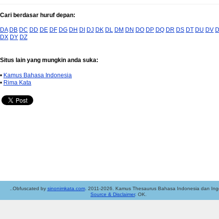
Cari berdasar huruf depan:
DA
DB
DC
DD
DE
DF
DG
DH
DI
DJ
DK
DL
DM
DN
DO
DP
DQ
DR
DS
DT
DU
DV
DX
DY
DZ
Situs lain yang mungkin anda suka:
•
Kamus Bahasa Indonesia
•
Rima Kata
..Obfuscated by
sinonimkata.com
. 2011-2026. Kamus Thesaurus Bahasa Indonesia dan Ingg
Source & Disclaimer
. OK.