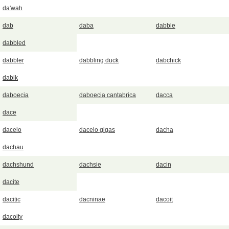
da'wah
dab
daba
dabble
dabbled
dabbler
dabbling duck
dabchick
dabik
daboecia
daboecia cantabrica
dacca
dace
dacelo
dacelo gigas
dacha
dachau
dachshund
dachsie
dacin
dacite
dacitic
dacninae
dacoit
dacoity