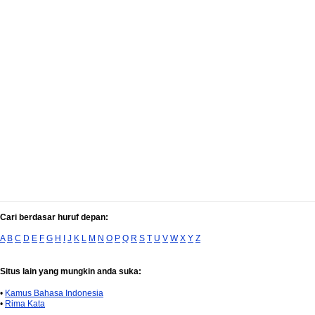
Cari berdasar huruf depan:
A
B
C
D
E
F
G
H
I
J
K
L
M
N
O
P
Q
R
S
T
U
V
W
X
Y
Z
Situs lain yang mungkin anda suka:
•
Kamus Bahasa Indonesia
•
Rima Kata