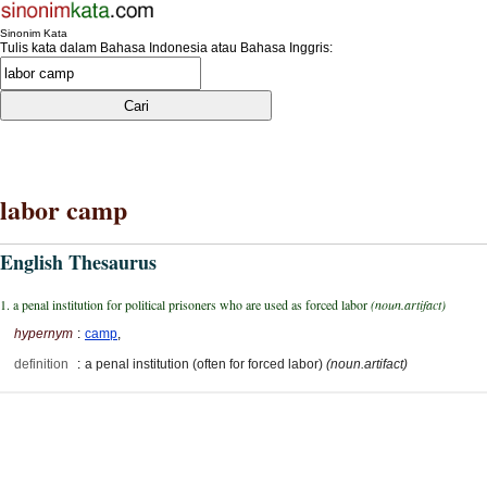
Sinonim Kata
Tulis kata dalam Bahasa Indonesia atau Bahasa Inggris:
labor camp
English Thesaurus
1. a penal institution for political prisoners who are used as forced labor
(noun.artifact)
hypernym
:
camp
,
definition
:
a penal institution (often for forced labor)
(noun.artifact)