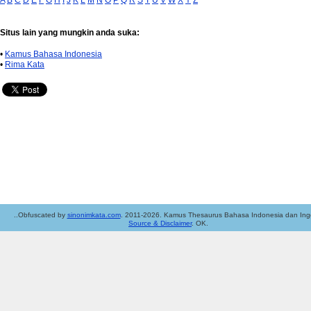
Situs lain yang mungkin anda suka:
•
Kamus Bahasa Indonesia
•
Rima Kata
..Obfuscated by
sinonimkata.com
. 2011-2026. Kamus Thesaurus Bahasa Indonesia dan Ingg
Source & Disclaimer
. OK.