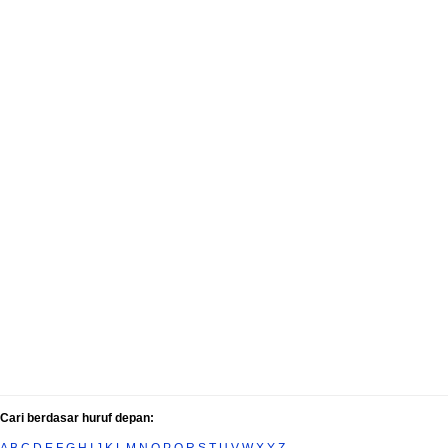
Cari berdasar huruf depan:
A
B
C
D
E
F
G
H
I
J
K
L
M
N
O
P
Q
R
S
T
U
V
W
X
Y
Z